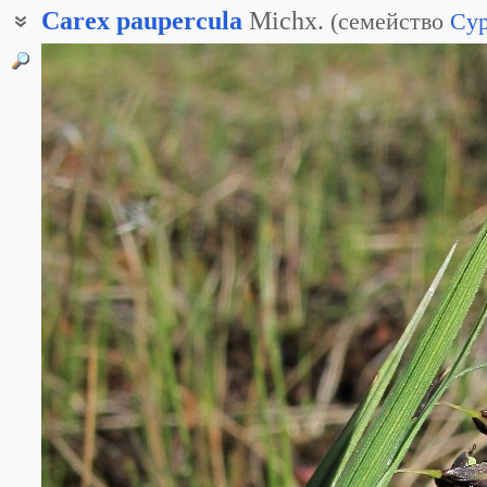
Carex
paupercula
Michx.
(
семейство
Cyp
Осока заливная
Осока магелланская
Осока обеднённая