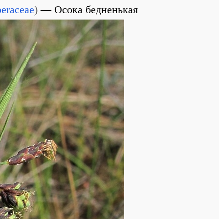
eraceae
)
Осока бедненькая