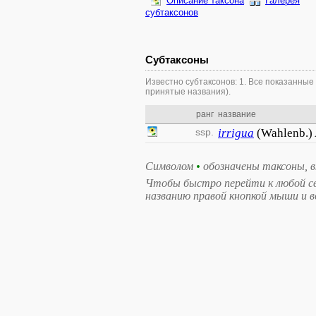
Описание таксона
Галерея
субтаксонов
Субтаксоны
Известно субтаксонов: 1. Все показанные
принятые названия).
ранг
название
ssp.
irrigua
(Wahlenb.) 
Символом
•
обозначены таксоны, 
Чтобы быстро перейти к любой св
названию правой кнопкой мыши и 