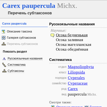
Carex
paupercula
Michx.
Перечень субтаксонов
Carex paupercula
Русскоязычные названия
Научные:
Описание таксона
Осока бедненькая
Галерея субтаксонов
Осока заливная
Перечень субтаксонов
Осока магелланская
Осока обеднённая
Показать раздел
Русскоязычные названия
Систематика
Систематика
Magnoliophyta
отдел
Субтаксоны
Liliopsida
класс
Cyperales
порядок
Cyperaceae
семейство
Carex
род
paupercula
Michx.
вид
Смотри также: