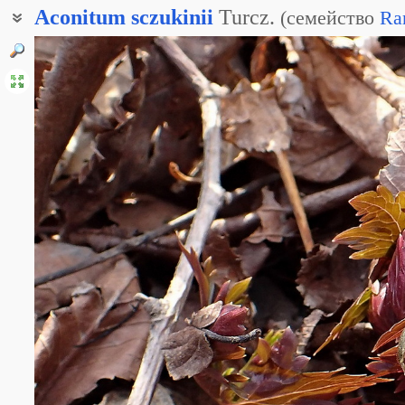
Aconitum
sczukinii
Turcz.
(
семейство
Ra
Аконит дуговидный
Аконит извилистый
Аконит Щукина
Борец дуговидный