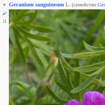
Geranium
sanguineum
L.
(
семейство
Ger
Герань кровяно-красная