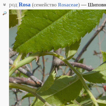
род
Rosa
(
семейство
Rosaceae
)
Шиповн
Роза