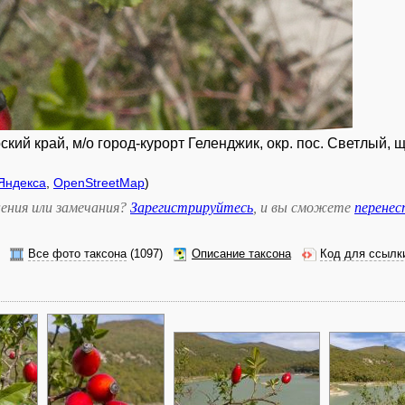
кий край, м/о город-курорт Геленджик, окр. пос. Светлый, 
Яндекса
,
OpenStreetMap
)
ения или замечания?
Зарегистрируйтесь
, и вы сможете
перене
Все фото таксона
(1097)
Описание таксона
Код для ссылк