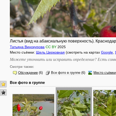
Листья (вид на абаксиальную поверхность). Краснодарс
Татьяна Винокурова
CC BY
2025
Место съёмки:
Щель Церковная
(смотреть на картах
Google
,
Можете уточнить или исправить определение? Есть сомн
Смотри также:
Обсуждение
(6)
Все фото в группе
(6)
Место съёмки
Все фото в группе