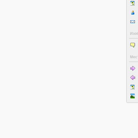
Изо
Мес