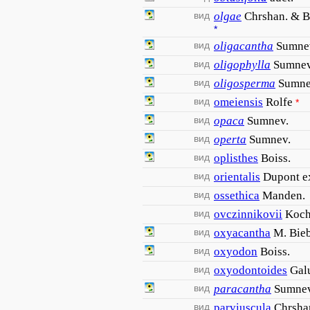
вид
olgae
Chrshan. & Ba
*
вид
oligacantha
Sumne
вид
oligophylla
Sumnev
вид
oligosperma
Sumne
вид
omeiensis
Rolfe
*
вид
opaca
Sumnev.
вид
operta
Sumnev.
вид
oplisthes
Boiss.
вид
orientalis
Dupont ex
вид
ossethica
Manden.
вид
ovczinnikovii
Koch
вид
oxyacantha
M. Bieb
вид
oxyodon
Boiss.
вид
oxyodontoides
Gal
вид
paracantha
Sumnev
вид
parviuscula
Chrsha