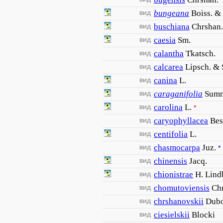
вид
bungeana
Boiss. &
вид
buschiana
Chrshan.
вид
caesia
Sm.
вид
calantha
Tkatsch.
вид
calcarea
Lipsch. &
вид
canina
L.
вид
caraganifolia
Sumn
вид
carolina
L.
*
вид
caryophyllacea
Bes
вид
centifolia
L.
вид
chasmocarpa
Juz.
*
вид
chinensis
Jacq.
вид
chionistrae
H. Lind
вид
chomutoviensis
Ch
вид
chrshanovskii
Dub
вид
ciesielskii
Blocki