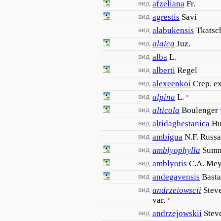
вид
afzeliana
Fr.
вид
agrestis
Savi
вид
alabukensis
Tkatsc
вид
alaica
Juz.
вид
alba
L.
вид
alberti
Regel
вид
alexeenkoi
Crep. ex
вид
alpina
L.
*
вид
alticola
Boulenger
вид
altidaghestanica
Hu
вид
ambigua
N.F. Russ
вид
amblyophylla
Sumn
вид
amblyotis
C.A. Mey
вид
andegavensis
Basta
вид
andrzeiowscii
Steve
var.
*
вид
andrzejowskii
Stev