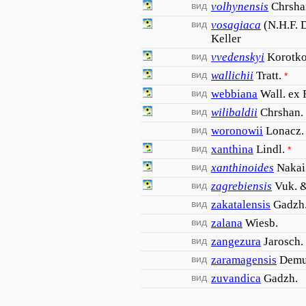
вид
volhynensis
Chrsha
вид
vosagiaca
(N.H.F. 
Keller
вид
vvedenskyi
Korotk
вид
wallichii
Tratt.
*
вид
webbiana
Wall. ex 
вид
wilibaldii
Chrshan.
вид
woronowii
Lonacz.
вид
xanthina
Lindl.
*
вид
xanthinoides
Nakai
вид
zagrebiensis
Vuk. &
вид
zakatalensis
Gadzh
вид
zalana
Wiesb.
вид
zangezura
Jarosch.
вид
zaramagensis
Demu
вид
zuvandica
Gadzh.