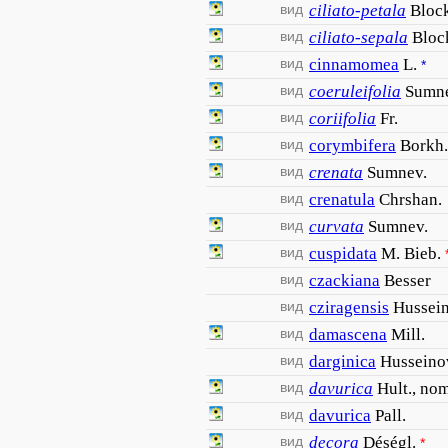
вид
ciliato-petala
Bloc
вид
ciliato-sepala
Bloc
вид
cinnamomea
L.
*
вид
coeruleifolia
Sumne
вид
coriifolia
Fr.
вид
corymbifera
Borkh.
вид
crenata
Sumnev.
вид
crenatula
Chrshan.
вид
curvata
Sumnev.
вид
cuspidata
M. Bieb.
вид
czackiana
Besser
вид
cziragensis
Hussei
вид
damascena
Mill.
вид
darginica
Husseino
вид
davurica
Hult., nom
вид
davurica
Pall.
вид
decora
Déségl.
*