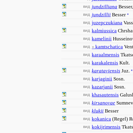
вид
jundzilliana
Besser,
вид
jundzillii
Besser
*
вид
juzepczukiana
Vass
вид
kalmiussica
Chrsha
вид
kamelinii
Husseino
вид
kamtschatica
Vent
×
вид
karaalmensis
Tkats
вид
karakalensis
Kult.
вид
karataviensis
Juz.
*
вид
karjaginii
Sosn.
вид
kazarjanii
Sosn.
вид
khasautensis
Galus
вид
kirsanovae
Sumnev
вид
klukii
Besser
вид
kokanica
(Regel) R
вид
kokijrimensis
Tkats