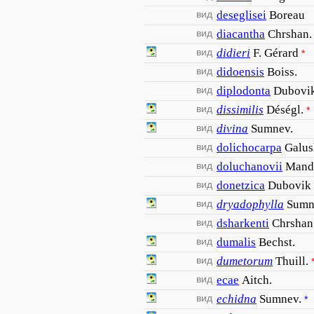
вид
deseglisei
Boreau
вид
diacantha
Chrshan.
вид
didieri
F. Gérard
*
вид
didoensis
Boiss.
вид
diplodonta
Dubovi
вид
dissimilis
Déségl.
*
вид
divina
Sumnev.
вид
dolichocarpa
Galu
вид
doluchanovii
Mand
вид
donetzica
Dubovik
вид
dryadophylla
Sumn
вид
dsharkenti
Chrshan
вид
dumalis
Bechst.
вид
dumetorum
Thuill.
вид
ecae
Aitch.
вид
echidna
Sumnev.
*