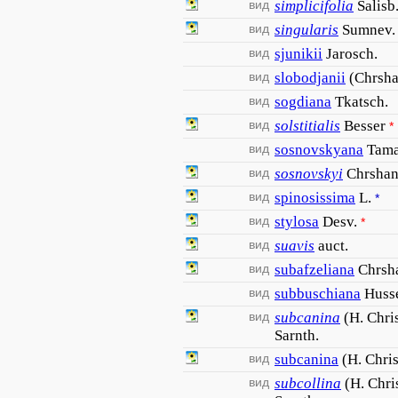
вид
simplicifolia
Salisb
вид
singularis
Sumnev.
вид
sjunikii
Jarosch.
вид
slobodjanii
(Chrsha
вид
sogdiana
Tkatsch.
вид
solstitialis
Besser
*
вид
sosnovskyana
Tam
вид
sosnovskyi
Chrshan
вид
spinosissima
L.
*
вид
stylosa
Desv.
*
вид
suavis
auct.
вид
subafzeliana
Chrsh
вид
subbuschiana
Huss
вид
subcanina
(H. Chri
Sarnth.
вид
subcanina
(H. Chris
вид
subcollina
(H. Chri