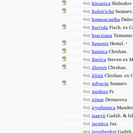
вид
hissarica
Slobodov
вид
holotricha
Sumnev.
вид
homoacantha
Dubo
вид
horrida
Fisch. ex C
вид
hracziana
Tamamsc
вид
hugonis
Hemsl.
*
вид
huntica
Chrshan.
вид
iberica
Steven ex M
вид
iliensis
Chrshan.
вид
iljinii
Chrshan. ex 
вид
infracta
Sumnev.
вид
inodora
Fr.
вид
irinae
Demurova
вид
irysthonica
Manden
вид
isaevii
Gadzh. & Is
вид
jacutica
Juz.
вид
jaroshenkoi
Gadzh.