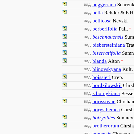
вид
beggeriana
Schren
вид
bella
Rehder & E.H
вид
bellicosa
Nevski
вид
berberifolia
Pall.
*
вид
beschnauensis
Sum
вид
biebersteiniana
Trat
вид
biserratifolia
Sumn
вид
blanda
Aiton
*
вид
blinovskyana
Kult.
вид
boissieri
Crep.
вид
bordzilowskii
Chrs
вид
boreykiana
Besse
×
вид
borissovae
Chrshan
вид
borysthenica
Chrsh
вид
botryoides
Sumnev
вид
brotherorum
Chrsh
вид
bugensis
Chrshan.