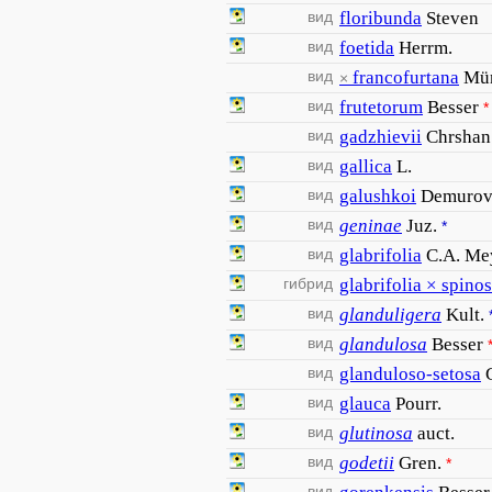
вид
floribunda
Steven
вид
foetida
Herrm.
вид
francofurtana
Mü
×
вид
frutetorum
Besser
*
вид
gadzhievii
Chrshan
вид
gallica
L.
вид
galushkoi
Demurov
вид
geninae
Juz.
*
вид
glabrifolia
C.A. Mey
гибрид
glabrifolia × spino
вид
glanduligera
Kult.
вид
glandulosa
Besser
вид
glanduloso-setosa
вид
glauca
Pourr.
вид
glutinosa
auct.
вид
godetii
Gren.
*
вид