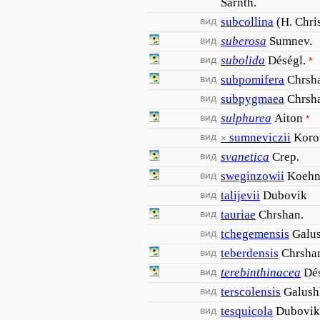
Sarnth.
вид
subcollina
(H. Chri
вид
suberosa
Sumnev.
вид
subolida
Déségl.
*
вид
subpomifera
Chrsh
вид
subpygmaea
Chrsh
вид
sulphurea
Aiton
*
вид
sumneviczii
Koro
×
вид
svanetica
Crep.
вид
sweginzowii
Koehn
вид
talijevii
Dubovik
вид
tauriae
Chrshan.
вид
tchegemensis
Galu
вид
teberdensis
Chrsha
вид
terebinthinacea
Dés
вид
terscolensis
Galush
вид
tesquicola
Dubovik