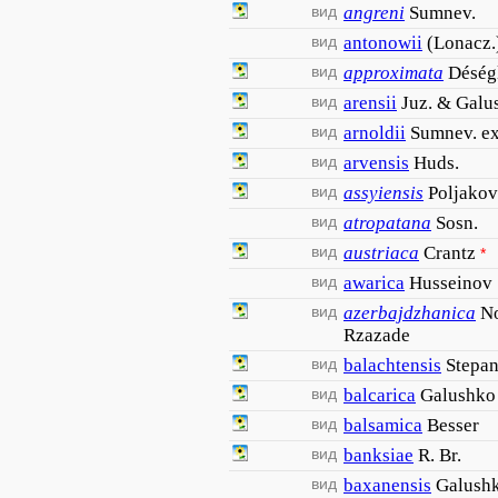
вид
angreni
Sumnev.
вид
antonowii
(Lonacz.
вид
approximata
Déség
вид
arensii
Juz. & Galu
вид
arnoldii
Sumnev. ex
вид
arvensis
Huds.
вид
assyiensis
Poljakov
вид
atropatana
Sosn.
вид
austriaca
Crantz
*
вид
awarica
Husseinov
вид
azerbajdzhanica
N
Rzazade
вид
balachtensis
Stepa
вид
balcarica
Galushko
вид
balsamica
Besser
вид
banksiae
R. Br.
вид
baxanensis
Galush