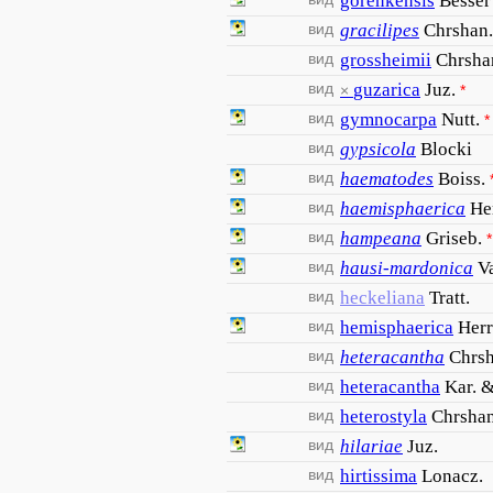
gorenkensis
Besser
вид
gracilipes
Chrshan.
вид
grossheimii
Chrsha
вид
guzarica
Juz.
×
*
вид
gymnocarpa
Nutt.
*
вид
gypsicola
Blocki
вид
haematodes
Boiss.
вид
haemisphaerica
He
вид
hampeana
Griseb.
*
вид
hausi-mardonica
Va
вид
heckeliana
Tratt.
вид
hemisphaerica
Her
вид
heteracantha
Chrsh
вид
heteracantha
Kar. &
вид
heterostyla
Chrshan
вид
hilariae
Juz.
вид
hirtissima
Lonacz.