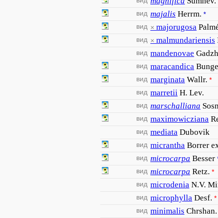
вид
magnifica
Sumnev.
вид
majalis
Herrm.
*
вид
majorugosa
Palm
×
вид
malmundariensis
×
вид
mandenovae
Gadzh
вид
maracandica
Bung
вид
marginata
Wallr.
*
вид
marretii
H. Lev.
вид
marschalliana
Sosn
вид
maximowicziana
R
вид
mediata
Dubovik
вид
micrantha
Borrer e
вид
microcarpa
Besser
вид
microcarpa
Retz.
*
вид
microdenia
N.V. M
вид
microphylla
Desf.
*
вид
minimalis
Chrshan.