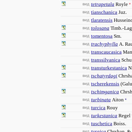
вид
tetrapetala
Royle
*
вид
tianschanica
Juz.
вид
tlaratensis
Hussein
вид
tolosana
Timb.-Lag
вид
tomentosa
Sm.
вид
trachyphylla
A. Ra
вид
transcaucasica
Man
вид
transsilvanica
Schu
вид
transturkestanica
N
вид
tschatyrdagi
Chrsh
вид
tscherekensis
(Gal
вид
tschimganica
Chrsh
вид
turbinata
Aiton
*
вид
turcica
Rouy
вид
turkestanica
Regel
вид
tuschetica
Boiss.
вид
tyraica
Chrshan. &