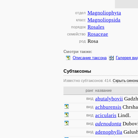
Magnoliophyta
отдел
Magnoliopsida
класс
Rosales
порядок
Rosaceae
семейство
Rosa
род
Смотри также:
Описание таксона
Галерея ви
Субтаксоны
Известно субтаксонов: 414.
Скрыть сино
ранг
название
вид
abutalybovii
Gadzh
вид
achburensis
Chrsha
вид
acicularis
Lindl.
вид
adenodonta
Dubov
вид
adenophylla
Galus