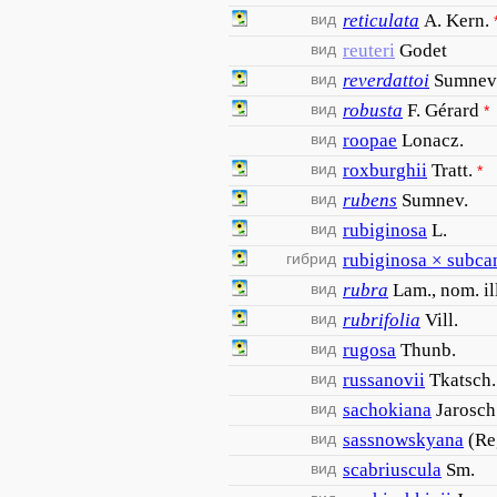
вид
reticulata
A. Kern.
вид
reuteri
Godet
вид
reverdattoi
Sumnev
вид
robusta
F. Gérard
*
вид
roopae
Lonacz.
вид
roxburghii
Tratt.
*
вид
rubens
Sumnev.
вид
rubiginosa
L.
гибрид
rubiginosa × subca
вид
rubra
Lam., nom. il
вид
rubrifolia
Vill.
вид
rugosa
Thunb.
вид
russanovii
Tkatsch.
вид
sachokiana
Jarosch
вид
sassnowskyana
(Re
вид
scabriuscula
Sm.