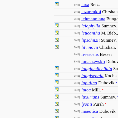
вид
laxa
Retz.
вид
lazarenkoi
Chrshan
вид
lehmanniana
Bung
вид
leiophylla
Sumnev.
вид
leucantha
M. Bieb.,
вид
lipschitzii
Sumnev.
вид
litvinovii
Chrshan.
вид
livescens
Besser
вид
lonaczevskii
Dubov
вид
longipedicellata
Su
вид
longisepala
Kochk.
вид
lupulina
Dubovik
*
вид
lutea
Mill.
*
вид
luxurians
Sumnev.
вид
lyonii
Pursh
*
вид
maeotica
Dubovik