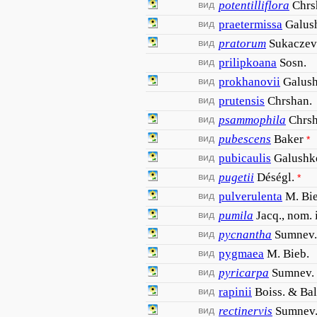
вид
potentilliflora
Chrs
вид
praetermissa
Galus
вид
pratorum
Sukaczev
вид
prilipkoana
Sosn.
вид
prokhanovii
Galus
вид
prutensis
Chrshan.
вид
psammophila
Chrsh
вид
pubescens
Baker
*
вид
pubicaulis
Galushk
вид
pugetii
Déségl.
*
вид
pulverulenta
M. Bie
вид
pumila
Jacq., nom. i
вид
pycnantha
Sumnev.
вид
pygmaea
M. Bieb.
вид
pyricarpa
Sumnev.
вид
rapinii
Boiss. & Ba
вид
rectinervis
Sumnev