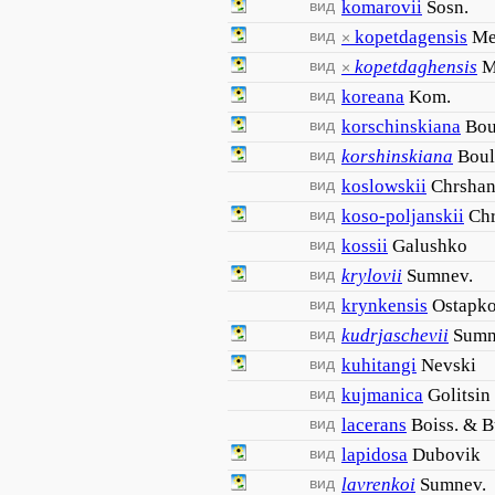
вид
komarovii
Sosn.
вид
kopetdagensis
Me
×
вид
kopetdaghensis
M
×
вид
koreana
Kom.
вид
korschinskiana
Bou
вид
korshinskiana
Boul
вид
koslowskii
Chrshan
вид
koso-poljanskii
Chr
вид
kossii
Galushko
вид
krylovii
Sumnev.
вид
krynkensis
Ostapk
вид
kudrjaschevii
Sumn
вид
kuhitangi
Nevski
вид
kujmanica
Golitsin
вид
lacerans
Boiss. & 
вид
lapidosa
Dubovik
вид
lavrenkoi
Sumnev.