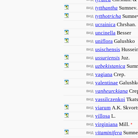
вид
tytthantha
Sumnev.
вид
tytthotricha
Sumne
вид
ucrainica
Chrshan.
вид
uncinella
Besser
вид
uniflora
Galushko
вид
usischensis
Hussei
вид
ussuriensis
Juz.
вид
uzbekistanica
Sumn
вид
vagiana
Crep.
вид
valentinae
Galushk
вид
vanheurckiana
Cre
вид
vassilczenkoi
Tkats
вид
viarum
A.K. Skvort
вид
villosa
L.
вид
virginiana
Mill.
*
вид
vitaminifera
Sumne