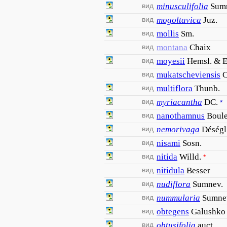
вид
minusculifolia
Sum
вид
mogoltavica
Juz.
вид
mollis
Sm.
вид
montana
Chaix
вид
moyesii
Hemsl. & E
вид
mukatscheviensis
C
вид
multiflora
Thunb.
вид
myriacantha
DC.
*
вид
nanothamnus
Boul
вид
nemorivaga
Déségl
вид
nisami
Sosn.
вид
nitida
Willd.
*
вид
nitidula
Besser
вид
nudiflora
Sumnev.
вид
nummularia
Sumne
вид
obtegens
Galushko
вид
obtusifolia
auct.