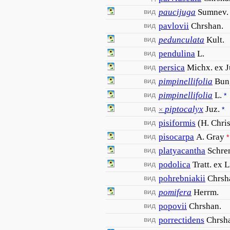
вид
paucijuga
Sumnev.
вид
pavlovii
Chrshan.
вид
pedunculata
Kult.
вид
pendulina
L.
вид
persica
Michx. ex J
вид
pimpinellifolia
Bun
вид
pimpinellifolia
L.
*
вид
piptocalyx
Juz.
×
*
вид
pisiformis
(H. Chris
вид
pisocarpa
A. Gray
*
вид
platyacantha
Schre
вид
podolica
Tratt. ex 
вид
pohrebniakii
Chrsh
вид
pomifera
Herrm.
вид
popovii
Chrshan.
вид
porrectidens
Chrsh