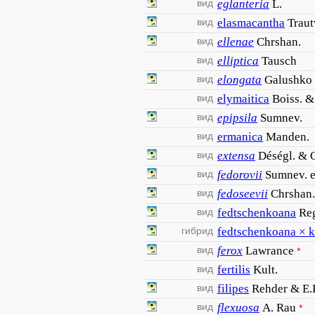
вид
eglanteria
L.
вид
elasmacantha
Traut
вид
ellenae
Chrshan.
вид
elliptica
Tausch
вид
elongata
Galushko
вид
elymaitica
Boiss. &
вид
epipsila
Sumnev.
вид
ermanica
Manden.
вид
extensa
Déségl. & 
вид
fedorovii
Sumnev. e
вид
fedoseevii
Chrshan.
вид
fedtschenkoana
Re
гибрид
fedtschenkoana × 
вид
ferox
Lawrance
*
вид
fertilis
Kult.
вид
filipes
Rehder & E.
вид
flexuosa
A. Rau
*