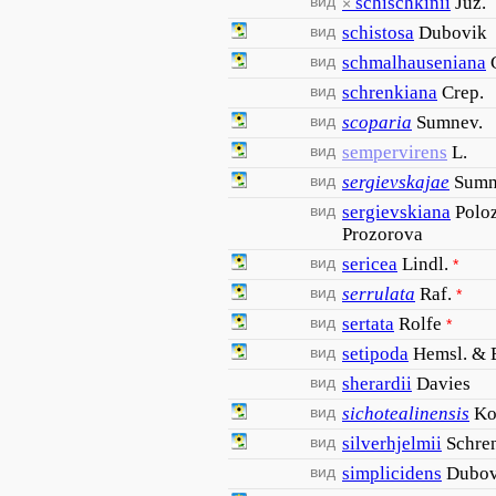
вид
schischkinii
Juz.
×
вид
schistosa
Dubovik
вид
schmalhauseniana
вид
schrenkiana
Crep.
вид
scoparia
Sumnev.
вид
sempervirens
L.
вид
sergievskajae
Sumn
вид
sergievskiana
Poloz
Prozorova
вид
sericea
Lindl.
*
вид
serrulata
Raf.
*
вид
sertata
Rolfe
*
вид
setipoda
Hemsl. & 
вид
sherardii
Davies
вид
sichotealinensis
Ko
вид
silverhjelmii
Schre
вид
simplicidens
Dubov