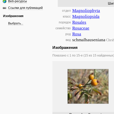
Веб-ресурсы
Шип
Ссылки для публикаций
Magnoliophyta
отдел
Magnoliopsida
Изображения
класс
Rosales
порядок
Выбрать...
Rosaceae
семейство
Rosa
род
schmalhauseniana
Chrs
вид
Изображения
Показано с 1 по 15-е (15 из 15 найденных