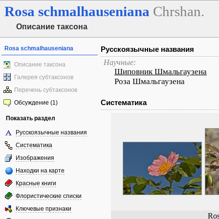
Rosa
schmalhauseniana
Chrshan.
Описание таксона
Rosa schmalhauseniana
Русскоязычные названия
Научные:
Описание таксона
Шиповник Шмальгаузена
Галерея субтаксонов
Роза Шмальгаузена
Перечень субтаксонов
Систематика
Обсуждение (1)
Показать раздел
Русскоязычные названия
Систематика
Изображения
Находки на карте
Красные книги
Флористические списки
Ключевые признаки
Ros