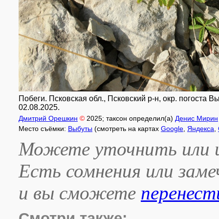
Побеги. Псковская обл., Псковский р-н, окр. погоста 
02.08.2025.
Дмитрий Орешкин
©
2025
; таксон определил(а)
Денис Мирин
Место съёмки:
Выбуты
(смотреть на картах
Google
,
Яндекса
,
Можете уточнить или и
Есть сомнения или зам
и вы сможете
перенест
Смотри также: