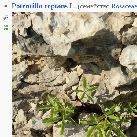
Potentilla
reptans
L.
(
семейство
Rosacea
Лапчатка стелющаяся