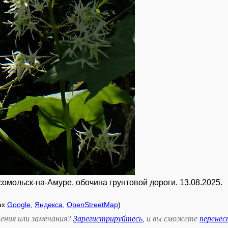
мсомольск-на-Амуре, обочина грунтовой дороги. 13.08.2025.
ах
Google
,
Яндекса
,
OpenStreetMap
)
ения или замечания?
Зарегистрируйтесь
, и вы сможете
перене