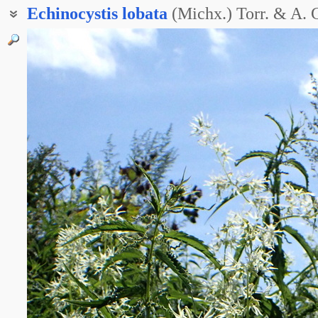
Echinocystis
lobata
(Michx.) Torr. & A. 
Колючеплодник дольчатый
Колючеплодник шиповатый
Пузыреплодник лопастнолистный
Эхиноцистис дольчатый
Эхиноцистис лопастнолистный
Эхиноцистис лопастный
Эхиноцистис шиповатый
Бешеный огурец