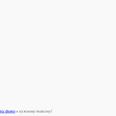
сти фото
к нужному таксону
!