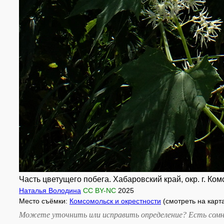
Часть цветущего побега. Хабаровский край, окр. г. Ко
Наталья Володина
CC BY-NC
2025
Место съёмки:
Комсомольск и окрестности
(смотреть на карт
Можете уточнить или исправить определение? Есть сомн