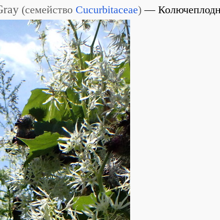
Gray
(
семейство
Cucurbitaceae
)
Колючеплодн