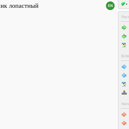
ик лопастный
EN
Рас
Echi
Нат