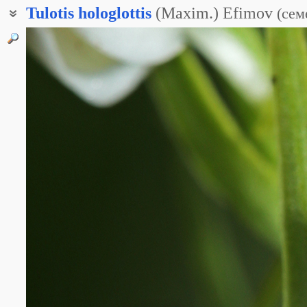
Tulotis
hologlottis
(Maxim.) Efimov
(
сем
Любка цельногубая