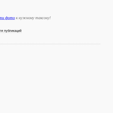
сти фото
к нужному таксону
!
ля публикаций