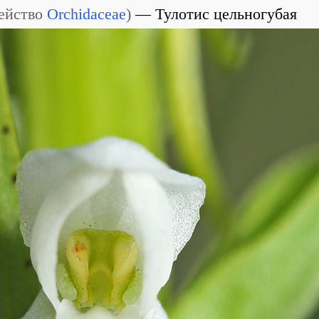
ейство
Orchidaceae
)
Тулотис цельногубая