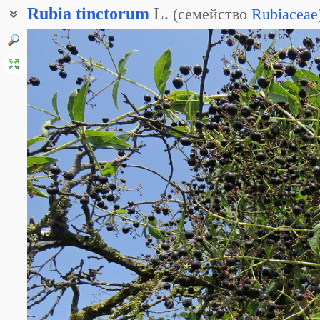
Rubia
tinctorum
L.
(
семейство
Rubiaceae
Марена грузинская