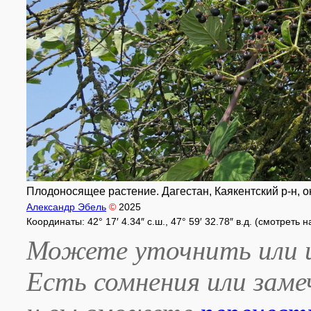
Плодоносящее растение. Дагестан, Каякентский р-н, ок
Александр Эбель
©
2025
Координаты: 42° 17′ 4.34″ с.ш., 47° 59′ 32.78″ в.д. (смотреть 
Можете уточнить или и
Есть сомнения или зам