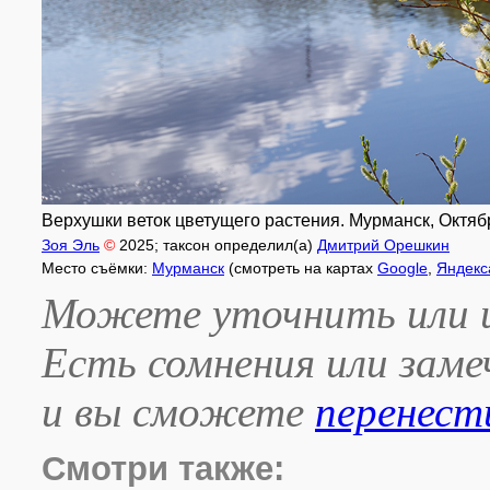
Верхушки веток цветущего растения. Мурманск, Октябр
Зоя Эль
©
2025
; таксон определил(а)
Дмитрий Орешкин
Место съёмки:
Мурманск
(смотреть на картах
Google
,
Яндекс
Можете уточнить или и
Есть сомнения или зам
и вы сможете
перенест
Смотри также: