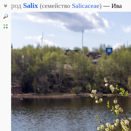
род
Salix
(
семейство
Salicaceae
)
Ива
Верба