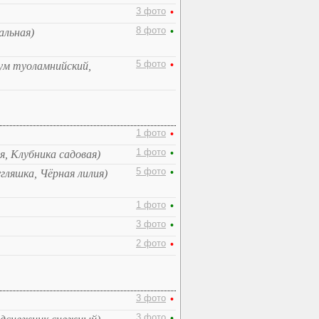
3 фото
•
8 фото
•
альная)
5 фото
•
ум туоламнийский,
1 фото
•
1 фото
•
я, Клубника садовая)
5 фото
•
гляшка, Чёрная лилия)
1 фото
•
3 фото
•
2 фото
•
3 фото
•
3 фото
•