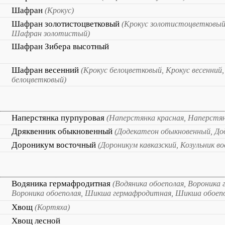
Шафран
(Крокус)
Шафран золотистоцветковый
(Крокус золотистоцветковый
Шафран золотистый)
Шафран Зибера высотный
Шафран весенний
(Крокус белоцветковый, Крокус весенни
белоцветковый)
Наперстянка пурпуровая
(Наперстянка красная, Наперстян
Дряквенник обыкновенный
(Додекатеон обыкновенный, До
Дороникум восточный
(Дороникум кавказский, Козульник в
Водяника гермафродитная
(Водяника обоеполая, Вороника
Вороника обоеполая, Шикша гермафродитная, Шикша обоепо
Хвощ
(Кортяха)
Хвощ лесной