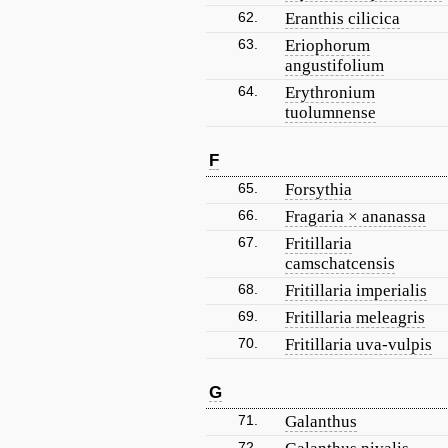
62.
Eranthis cilicica
63.
Eriophorum
angustifolium
64.
Erythronium
tuolumnense
F
65.
Forsythia
66.
Fragaria × ananassa
67.
Fritillaria
camschatcensis
68.
Fritillaria imperialis
69.
Fritillaria meleagris
70.
Fritillaria uva-vulpis
G
71.
Galanthus
72.