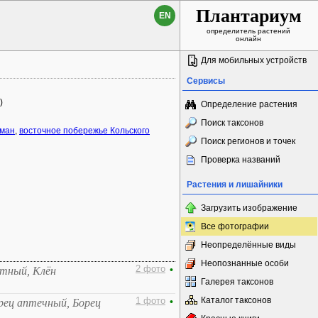
Плантариум
EN
определитель растений
онлайн
Для мобильных устройств
Сервисы
)
Определение растения
Поиск таксонов
рман
,
восточное побережье Кольского
Поиск регионов и точек
Проверка названий
Растения и лишайники
Загрузить изображение
Все фотографии
Неопределённые виды
Неопознанные особи
2 фото
•
стный, Клён
Галерея таксонов
Каталог таксонов
1 фото
•
рец аптечный, Борец