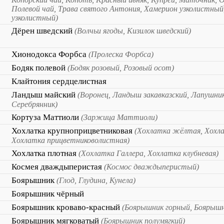
Полевой чай, Трава святого Антония, Хамерион узколистный
узколистный)
Дёрен шведский
(Волчьи ягоды, Кизилок шведский)
Хионодокса Форбса
(Пролеска Форбса)
Бодяк полевой
(Бодяк розовый, Розовый осот)
Клайтония сердцелистная
Ландыш майский
(Воронец, Ландыш закавказский, Лапушник
Серебрянник)
Кортуза Маттиоли
(Заржица Маттиоли)
Хохлатка крупноприцветниковая
(Хохлатка жёлтая, Хохла
Хохлатка прицветниковолистная)
Хохлатка плотная
(Хохлатка Галлера, Хохлатка клубневая)
Космея дваждыперистая
(Космос дваждыперистый)
Боярышник
(Глод, Глудина, Кунела)
Боярышник чёрный
Боярышник кроваво-красный
(Боярышник горный, Боярышн
Боярышник мягковатый
(Боярышник полумягкий)