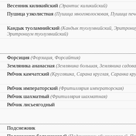
Весенник киликийский
(Эрантис киликийский)
Пушица узколистная
(Пушица многоколосковая, Пушица печ
Кандык туоламнийский
(Кандык туолумнийский, Эритрони
Эритрониум туолумнийский)
Форсиция
(Форзиция, Форсайтия)
Земляника ананасная
(Земляника большая, Земляника садова
Рябчик камчатский
(Кругляшка, Сарана круглая, Саранка кру
Рябчик императорский
(Фритиллярия императорская)
Рябчик шахматный
(Фритиллярия шахматная)
Рябчик лисьеягодный
Подснежник