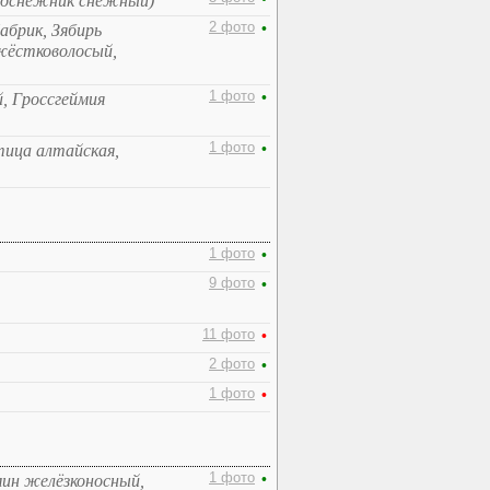
одснежник снежный)
2 фото
•
абрик, Зябирь
 жёстковолосый,
1 фото
•
, Гроссгеймия
1 фото
•
тица алтайская,
1 фото
•
9 фото
•
11 фото
•
2 фото
•
1 фото
•
1 фото
•
мин желёзконосный,