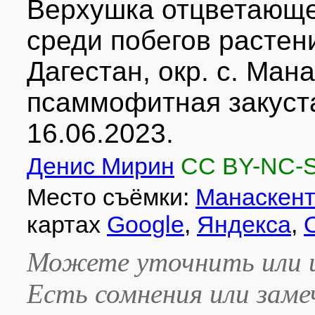
Верхушка отцветающе
среди побегов растен
Дагестан, окр. с. Ман
псаммофитная закуст
16.06.2023.
Денис Мирин
CC BY-NC-
Место съёмки:
Манаскент
картах
Google
,
Яндекса
,
Можете уточнить или и
Есть сомнения или зам