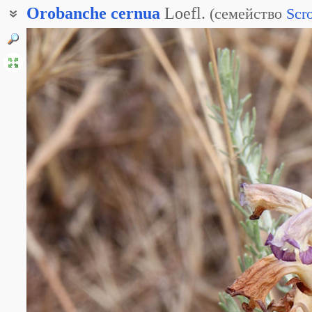
Orobanche
cernua
Loefl.
(
семейство
Scr
Заразиха поникающая