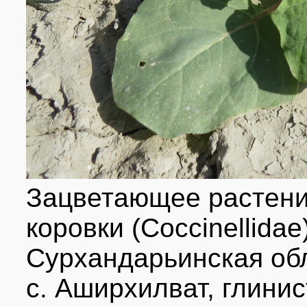
Зацветающее растени
коровки (Coccinellidae
Сурхандарьинская обл
с. Аширхилват, глини