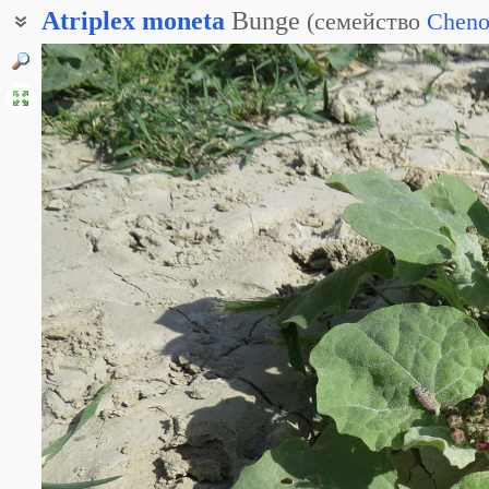
Atriplex
moneta
Bunge
(
семейство
Cheno
Лебеда бухарская
Лебеда монетоплодная