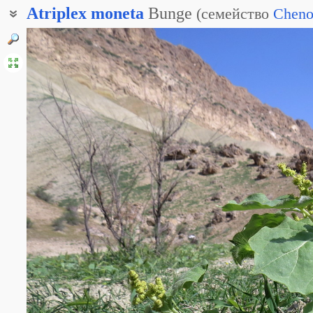
Atriplex
moneta
Bunge
(
семейство
Cheno
Лебеда бухарская
Лебеда монетоплодная