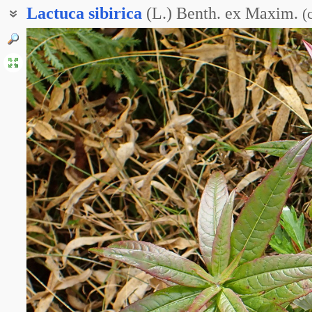
Lactuca
sibirica
(L.) Benth. ex Maxim.
(
Лагедиум сибирский
Латуковник сибирский
Молокан сибирский
Осот сибирский