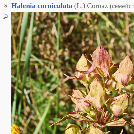
Halenia
corniculata
(L.) Cornaz
(
семейс
Галения рожковая
Галения рожковидная
Галения сибирская