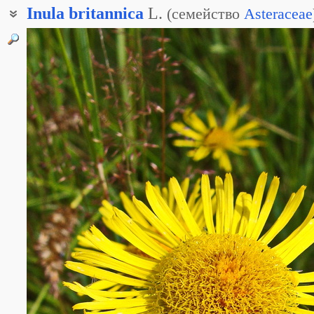
Inula
britannica
L.
(
семейство
Asteraceae
Пентанема британская