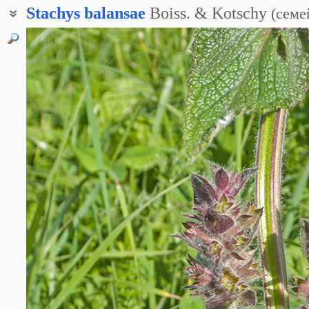
Stachys
balansae
Boiss. & Kotschy
(
семе
Чистец терекский