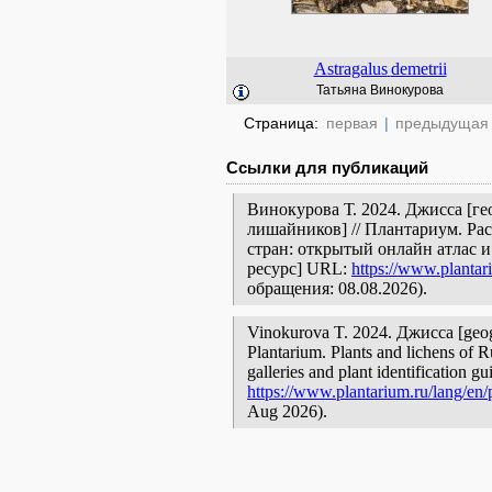
Astragalus
demetrii
Татьяна Винокурова
Страница:
первая
|
предыдущая
Ссылки для публикаций
Винокурова Т. 2024. Джисса [ге
лишайников] // Плантариум. Ра
стран: открытый онлайн атлас 
ресурс] URL:
https://www.plantar
обращения: 08.08.2026).
Vinokurova T. 2024. Джисса [geogra
Plantarium. Plants and lichens of R
galleries and plant identification g
https://www.plantarium.ru/lang/en/
Aug 2026).