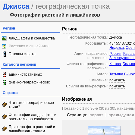
Джисса
/ географическая точка
Фотографии растений и лишайников
Регион
Регион
Географическая точка:
Джисса
Ландшафты и сообщества
Координаты:
43° 55′ 37.32″ 
Растения и лишайники
Яндекса
,
Open
Административное
Россия
,
Карача
Таксоны с фото
положение:
Зеленчукское 
Физико-географическое
Кавказ
,
Большо
Каталоги регионов
положение:
Автор:
Татьяна Винок
административных
Описание:
показать
физико-географических
Ссылки на веб-ресурсы:
показать
Справка
Изображения
Что такое географические
точки?
Показано с 1 по 30-е (30 из 305 найденны
Страница:
первая
|
предыдущая
Фотографии ландшафтов и
растительных сообществ
Привязка фото растений и
лишайников к точкам