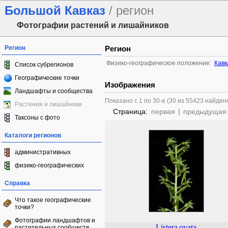
Большой Кавказ
/ регион
Фотографии растений и лишайников
Регион
Регион
Физико-географическое положение:
Кавк
Список субрегионов
Географические точки
Изображения
Ландшафты и сообщества
Показано с 1 по 30-е (30 из 55423 найден
Растения и лишайники
Страница:
первая
|
предыдущая
Таксоны с фото
Каталоги регионов
административных
физико-географических
Справка
Что такое географические
точки?
Фотографии ландшафтов и
Listera
ovata
растительных сообществ