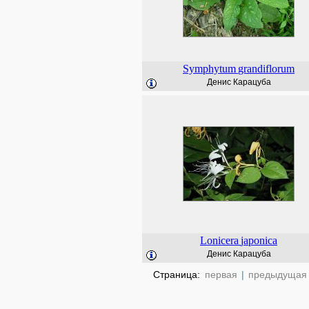
Symphytum
grandiflorum
Денис Карацуба
Lonicera
japonica
Денис Карацуба
Страница:
первая
|
предыдущая