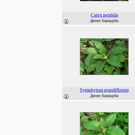
Carex
pendula
Денис Карацуба
Symphytum
grandiflorum
Денис Карацуба