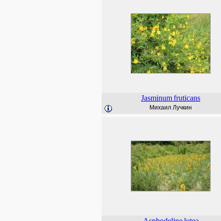
Jasminum
fruticans
Михаил Лучкин
Asphodeline
lutea