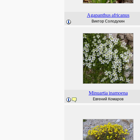
Agapanthus
africanus
Виктор Солодухин
Minuartia
inamoena
Евгений Комаров