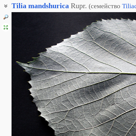
Tilia
mandshurica
Rupr.
(
семейство
Tilia
Липа крупнолистная
Липа манчжурская