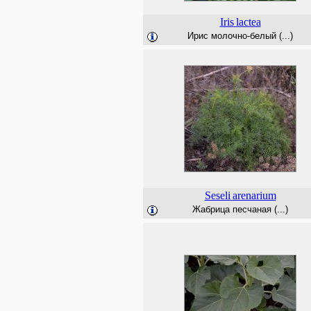
Iris
lactea
Ирис молочно-белый (...)
Seseli
arenarium
Жабрица песчаная (...)