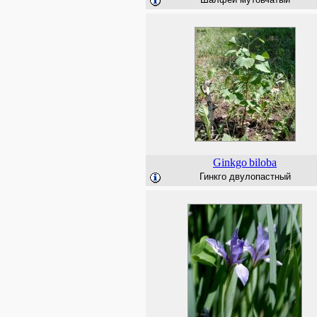
Ginkgo
biloba
Гинкго двулопастный