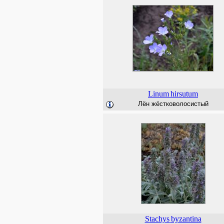
Linum
hirsutum
Лён жёстковолосистый
Stachys
byzantina