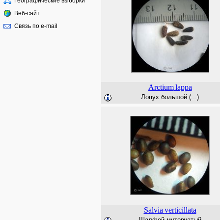
Географические выборки
Веб-сайт
Связь по e-mail
Arctium
lappa
Лопух большой (...)
Salvia
verticillata
Шалфей мутовчатый