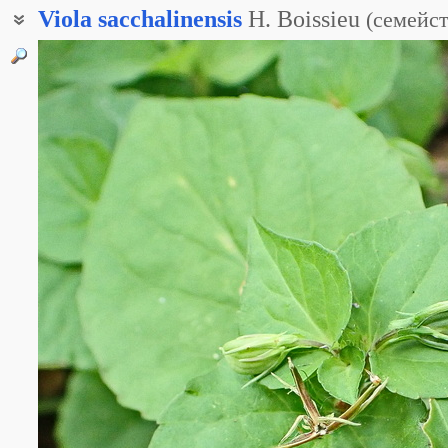
Viola
sacchalinensis
H. Boissieu
(
семейс
Фиалка Комарова