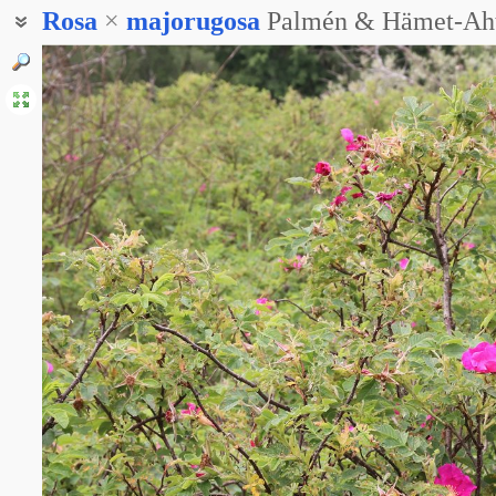
Rosa
×
majorugosa
Palmén & Hämet-Ah
Роза корично-морщинистая