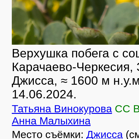
Верхушка побега с со
Карачаево-Черкесия, 
Джисса, ≈ 1600 м н.у.м
14.06.2024.
Татьяна Винокурова
CC 
Анна Малыхина
Место съёмки:
Джисса
(с