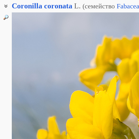
Coronilla
coronata
L.
(
семейство
Fabace
Вязель увенчанный
Вязель венценосный