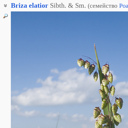
Briza
elatior
Sibth. & Sm.
(
семейство
Po
Трясунка южная