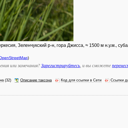
есия, Зеленчукский р-н, гора Джисса, ≈ 1500 м н.у.м., суба
OpenStreetMap
)
ения или замечания?
Зарегистрируйтесь
, и вы сможете
перене
на
(32)
Описание таксона
Код для ссылки в Сети
Ссылки д