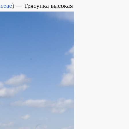
aceae
)
Трясунка высокая