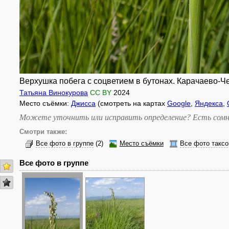
Верхушка побега с соцветием в бутонах. Карачаево-Черк
Татьяна Винокурова
CC BY
2024
Место съёмки:
Джисса
(смотреть на картах
Google
,
Яндекса
,
Можете уточнить или исправить определение? Есть сомн
Смотри также:
Все фото в группе
(2)
Место съёмки
Все фото таксо
Все фото в группе