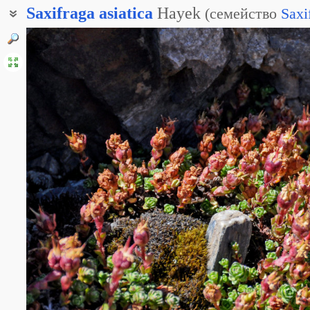
Saxifraga
asiatica
Hayek
(
семейство
Saxi
Камнеломка супротивнолистная азиатская