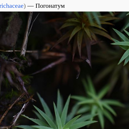
richaceae
)
Погонатум