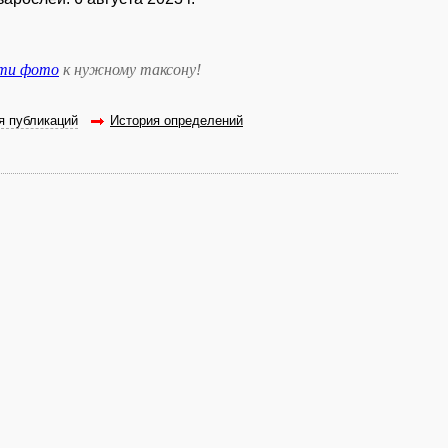
сти фото
к нужному таксону
!
я публикаций
История определений