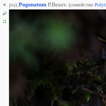
род
Pogonatum
P.Beauv.
(
семейство
Polyt
Погонат