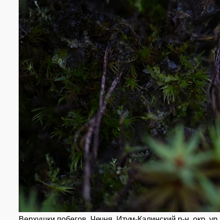
Верхушки побегов. Чечня, Итум-Калинский р-н, окр. ур. 