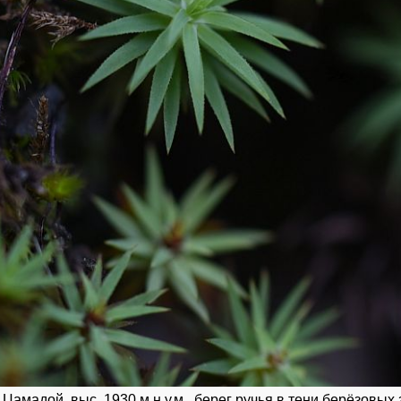
Цамадой, выс. 1930 м н.у.м., берег ручья в тени берёзовых з