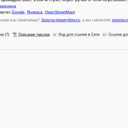
Карелина
картах
Google
,
Яндекса
,
OpenStreetMap
)
ения или замечания?
Зарегистрируйтесь
, и вы сможете
перене
на
(7)
Описание таксона
Код для ссылки в Сети
Ссылки дл