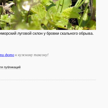
риморский луговой склон у бровки скального обрыва.
сти фото
к нужному таксону
!
ля публикаций