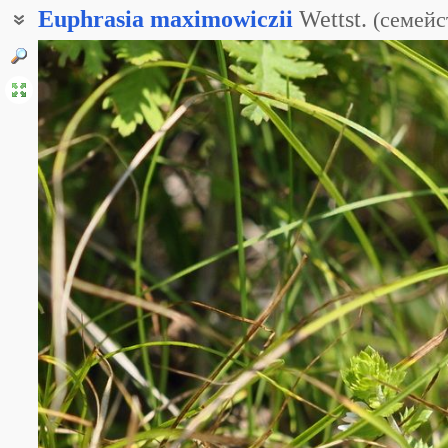
Euphrasia
maximowiczii
Wettst.
(
семейс