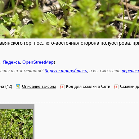
авянского гор. пос., юго-восточная сторона полуострова, п
e
,
Яндекса
,
OpenStreetMap
)
ения или замечания?
Зарегистрируйтесь
, и вы сможете
перене
на
(42)
Описание таксона
Код для ссылки в Сети
Ссылки д