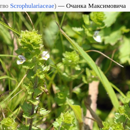
тво
Scrophulariaceae
)
Очанка Максимовича