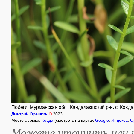
Побеги. Мурманская обл., Кандалакшский р-н, с. Ковда
Дмитрий Орешкин
©
2023
Место съёмки:
Ковда
(смотреть на картах
Google
,
Яндекса
,
O
Можете уточнить или и