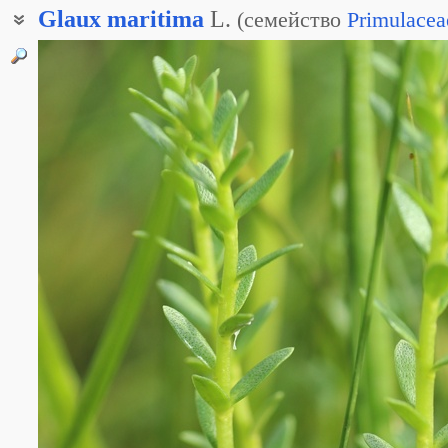
Glaux
maritima
L.
(
семейство
Primulacea
Вербейник морской
Глаукс морской
Глаукс приморский
Гляукс морской
Гляукс приморский
Млечник морской