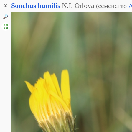
Sonchus
humilis
N.I. Orlova
(
семейство
A