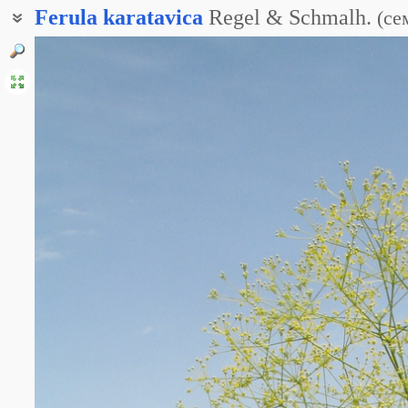
Ferula
karatavica
Regel & Schmalh.
(
се
Ферула каратавская
Ферула пустынелюбивая
Ферула пустынная
Ферула Эчисона