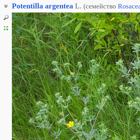
Potentilla
argentea
L.
(
семейство
Rosace