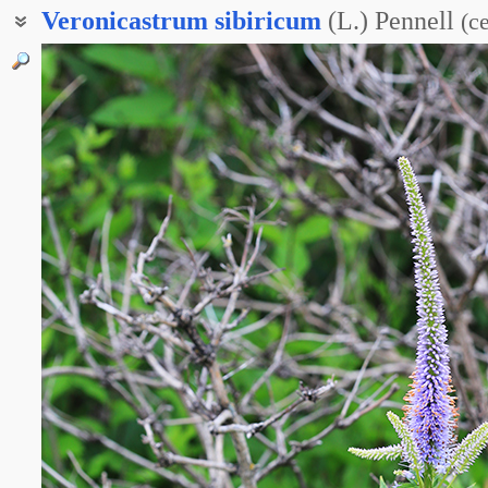
Veronicastrum
sibiricum
(L.) Pennell
(
с
Вероника сибирская