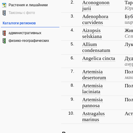
2.
Aconogonon
Та
Растения и лишайники
jurii
Юри
Таксоны с фото
3.
Adenophora
Буб
curvidens
шир
Каталоги регионов
4.
Aizopsis
Жив
административных
selskiana
Сел
физико-географических
5.
Allium
Лук
condensatum
6.
Angelica cincta
Дуд
аму
7.
Artemisia
Пол
desertorum
ман
8.
Artemisia
Пол
laciniata
9.
Artemisia
Пол
pannosa
10.
Astragalus
Аст
marinus