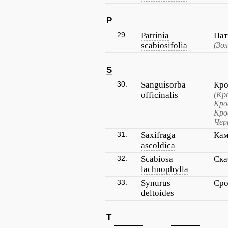
P
29.
Patrinia
Пат
scabiosifolia
(Зо
S
30.
Sanguisorba
Кро
officinalis
(Кр
Кро
Кро
Чер
31.
Saxifraga
Кам
ascoldica
32.
Scabiosa
Ска
lachnophylla
33.
Synurus
Сро
deltoides
T