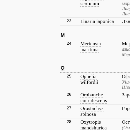
scoticum
мор
Лиг
Лиг
23.
Linaria japonica
Льн
M
24.
Mertensia
Мер
maritima
ази
Мер
O
25.
Ophelia
Офе
wilfordii
Уил
Шве
26.
Orobanche
Зар
coerulescens
27.
Orostachys
Гор
spinosa
28.
Oxytropis
Ост
mandshurica
(Ос