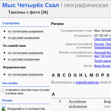
Мыс Четырёх Скал
/ географическая 
Таксоны с фото (36)
Сортировка
Регион
Географическая точка:
Мыс Четыр
по латинским названиям
Координаты:
43° 50′ 40″ 
по русским названиям
OpenStreet
Административное
Россия
,
При
По семействам
положение:
Тимофеевк
Физико-географическое
Дальний Во
по латинским названиям
положение:
мыс Четырё
по русским названиям
Тихий океа
Автор:
Вера Волко
Иерархическая
по латинским названиям
A
B
C
D
G
H
L
M
O
P
S
Включенные в
определитель
таксо
Настройка
открывать контекстные ссылки
в новом окне
A
Регион
1.
Aconitum
Бор
sichotense
сих
Ландшафты и сообщества