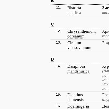
B
11.
Bistorta
Зме
pacifica
тих
C
12.
Chrysanthemum
Хри
coreanum
кор
13.
Cirsium
Бод
vlassovianum
D
14.
Dasiphora
Кур
mandshurica
(Ла
ман
ман
ман
ман
15.
Dianthus
Гво
chinensis
аму
16.
Doellingeria
Дел