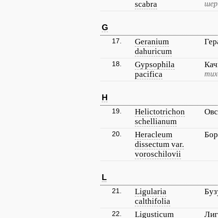
scabra
шер
G
17.
Geranium
Гер
dahuricum
18.
Gypsophila
Кач
pacifica
тих
H
19.
Helictotrichon
Овс
schellianum
20.
Heracleum
Бор
dissectum var.
voroschilovii
L
21.
Ligularia
Буз
calthifolia
22.
Ligusticum
Лиг