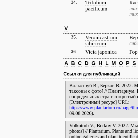
34.
Trifolium
Кле
pacificum
тих
тих
V
35.
Veronicastrum
Вер
sibiricum
сиб
36.
Vicia japonica
Гор
A
B
C
D
G
H
L
M
O
P
S
Ссылки для публикаций
Волкотруб В., Берков В. 2022. 
таксоны с фото] // Плантариум.
сопредельных стран: открытый 
[Электронный ресурс] URL:
https://www.plantarium.ru/page/illu
09.08.2026).
Volkotrub V., Berkov V. 2022. Мы
photos] // Plantarium. Plants and l
online galleries and plant identific