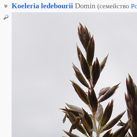
Koeleria
ledebourii
Domin
(
семейство
P