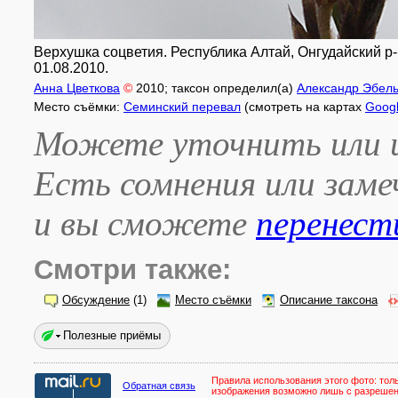
Верхушка соцветия. Республика Алтай, Онгудайский р-
01.08.2010.
Анна Цветкова
©
2010
; таксон определил(а)
Александр Эбел
Место съёмки:
Семинский перевал
(смотреть на картах
Goog
Можете уточнить или и
Есть сомнения или зам
и вы сможете
перенест
Смотри также:
Обсуждение
(1)
Место съёмки
Описание таксона
Полезные приёмы
Правила использования этого фото:
тол
Обратная связь
изображения возможно лишь с разреше