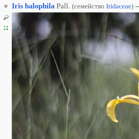
Iris
halophila
Pall.
(
семейство
Iridaceae
)
Ирис солончаковый
Касатик солелюбивый
Касатик солончаковый