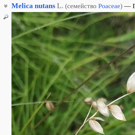
Melica
nutans
L.
(
семейство
Poaceae
)
Перловник пониклый
Перловник поникший