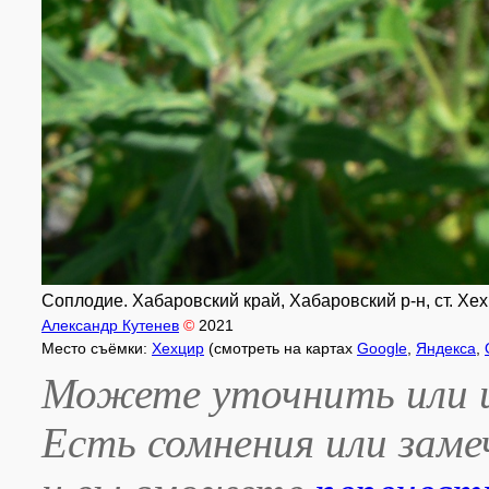
Соплодие. Хабаровский край, Хабаровский р-н, ст. Хех
Александр Кутенев
©
2021
Место съёмки:
Хехцир
(смотреть на картах
Google
,
Яндекса
,
Можете уточнить или и
Есть сомнения или зам