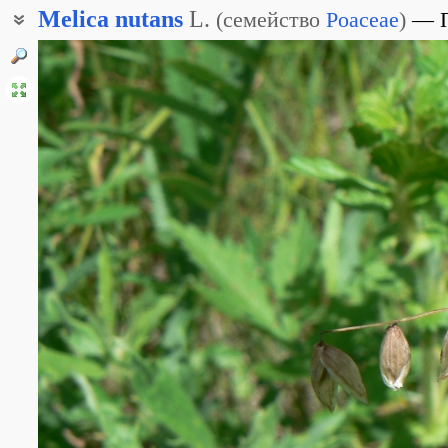
Melica
nutans
L.
(
семейство
Poaceae
)
Перловник пониклый
Перловник поникший