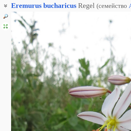
Eremurus
bucharicus
Regel
(
семейство
Ширяш бухарский