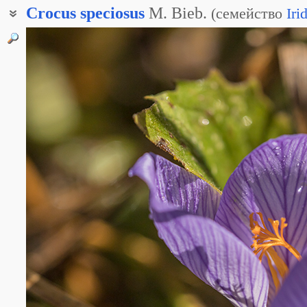
Crocus
speciosus
M. Bieb.
(
семейство
Iri
Крокус красивый
Крокус прекрасный
Шафран красивый