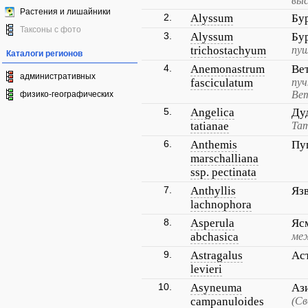
выс
Растения и лишайники
2.
Alyssum
Бу
Таксоны с фото
3.
Alyssum
Бу
trichostachyum
пу
Каталоги регионов
4.
Anemonastrum
Ве
административных
fasciculatum
пуч
Вет
физико-географических
5.
Angelica
Ду
tatianae
Та
6.
Anthemis
Пу
marschalliana
ssp. pectinata
7.
Anthyllis
Яз
lachnophora
8.
Asperula
Яс
abchasica
ме
9.
Astragalus
Ас
levieri
10.
Asyneuma
Аз
campanuloides
(Св