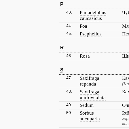
P
43.
Philadelphus
Чу
caucasicus
44.
Poa
Мя
45.
Psephellus
Пс
R
46.
Rosa
Ши
S
47.
Saxifraga
Ка
repanda
(К
48.
Saxifraga
Ка
unifoveolata
49.
Sedum
Оч
50.
Sorbus
Ря
aucuparia
гор
кав