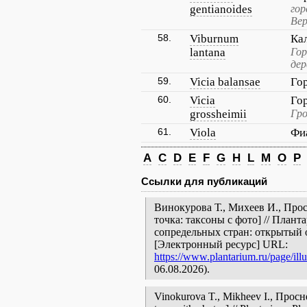
gentianoides
гор
Вер
58.
Viburnum
Ка
lantana
Гор
дер
59.
Vicia balansae
Го
60.
Vicia
Го
grossheimii
Гро
61.
Viola
Фи
A
C
D
E
F
G
H
L
M
O
P
Ссылки для публикаций
Винокурова Т., Михеев И., Про
точка: таксоны с фото] // План
сопредельных стран: открытый 
[Электронный ресурс] URL:
https://www.plantarium.ru/page/ill
06.08.2026).
Vinokurova T., Mikheev I., Прос