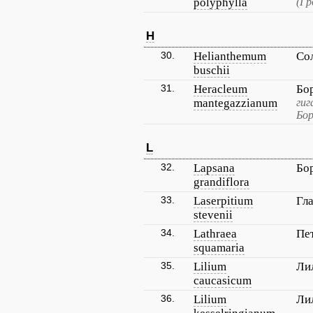
polyphylla
(Гр
H
30.
Helianthemum
Со
buschii
31.
Heracleum
Бо
mantegazzianum
гиг
Бор
L
32.
Lapsana
Бо
grandiflora
33.
Laserpitium
Гл
stevenii
34.
Lathraea
Пе
squamaria
35.
Lilium
Ли
caucasicum
36.
Lilium
Ли