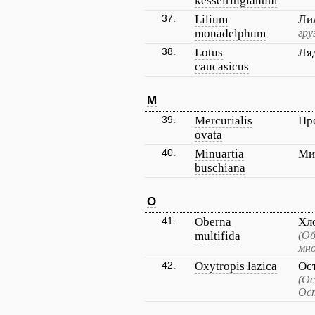
kesselringianum
37.
Lilium
Ли
monadelphum
гру
38.
Lotus
Ля
caucasicus
M
39.
Mercurialis
Пр
ovata
40.
Minuartia
Ми
buschiana
O
41.
Oberna
Хл
multifida
(Об
мно
42.
Oxytropis lazica
Ос
(Ос
Ос