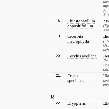
ивн
тра
Ант
Хам
18.
Chiastophyllum
Хи
oppositifolium
(К
Умб
19.
Cicerbita
Ци
macrophylla
(Ко
Ос
нед
20.
Corylus avellana
Ле
Лес
мел
обы
21.
Crocus
Ша
speciosus
кра
кра
D
22.
Dryopteris
Щи