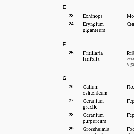
E
23.
Echinops
Мо
24.
Eryngium
Си
giganteum
F
25.
Fritillaria
Ря
latifolia
гюл
Фр
G
26.
Galium
По
oshtenicum
27.
Geranium
Ге
gracile
28.
Geranium
Ге
purpureum
29.
Grossheimia
Гр