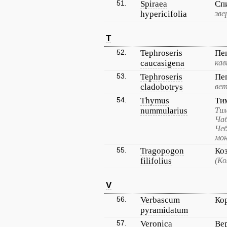
51.
Spiraea
Сп
hypericifolia
зве
T
52.
Tephroseris
Пе
caucasigena
кав
53.
Tephroseris
Пе
cladobotrys
ве
54.
Thymus
Ти
nummularius
Тим
Чаб
Че
мо
55.
Tragopogon
Ко
filifolius
(Ко
V
56.
Verbascum
Ко
pyramidatum
57.
Veronica
Ве