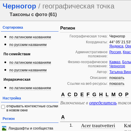
Черногор
/ географическая точка
Таксоны с фото (61)
Сортировка
Регион
Географическая точка:
Черногор
по латинским названиям
Координаты:
44° 05′ 21.53
по русским названиям
Яндекса
,
Ope
Административное
Россия
,
Крас
По семействам
положение:
Физико-географическое
Кавказ
,
Боль
по латинским названиям
положение:
Черногор
по русским названиям
Автор:
Татьяна Вин
Описание:
показать
Иерархическая
Ссылки на веб-ресурсы:
показать
по латинским названиям
A
C
D
E
F
G
H
L
M
O
P
Настройка
Включенные в
определитель
таксо
открывать контекстные ссылки
в новом окне
A
Регион
1.
Acer trautvetteri
Кл
Ландшафты и сообщества