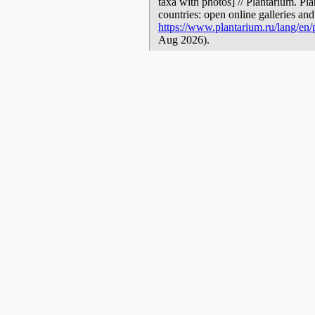
taxa with photos] // Plantarium. Pl
countries: open online galleries and
https://www.plantarium.ru/lang/en/p
Aug 2026).