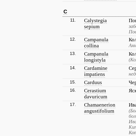
C
11.
Calystegia
По
sepium
заб
Пов
12.
Campanula
Ко
collina
Ан
13.
Campanula
Ко
longistyla
(Ко
14.
Cardamine
Се
impatiens
нед
15.
Carduus
Че
16.
Cerastium
Яс
davuricum
17.
Chamaenerion
Ив
angustifolium
(Бо
бол
Ива
Кип
Коп