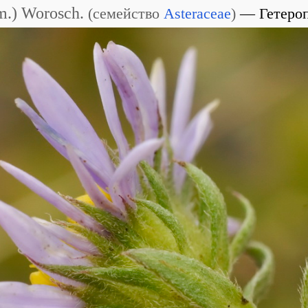
.) Worosch.
(
семейство
Asteraceae
)
Гетеро