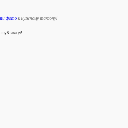
сти фото
к нужному таксону
!
я публикаций