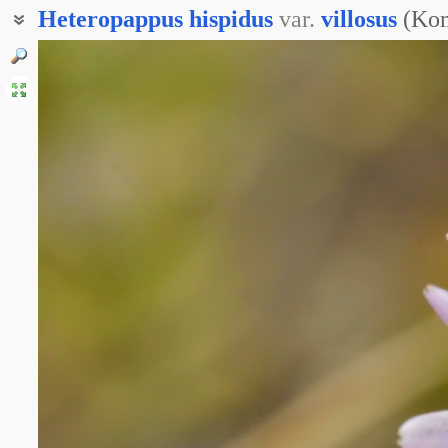
Heteropappus
hispidus
var.
villosus
(Kom
Гетеропаппус мохнатый