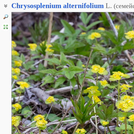
Chrysosplenium
alternifolium
L.
(
семей
Селезёночник обыкновенный