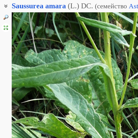
Saussurea
amara
(L.) DC.
(
семейство
Ast
Горькуша горькая