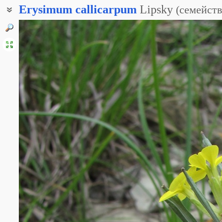
Erysimum
callicarpum
Lipsky
(
семейст