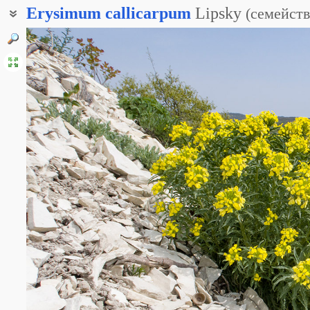
Erysimum
callicarpum
Lipsky
(
семейст