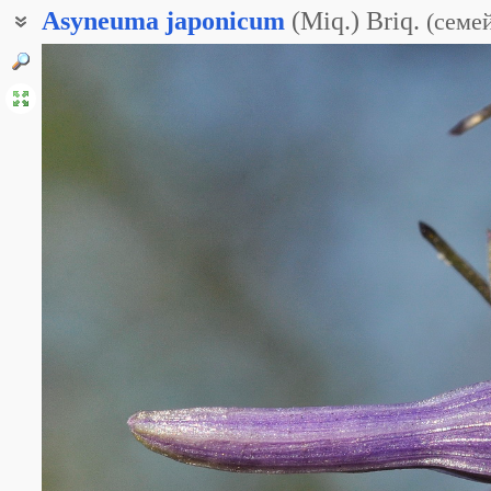
Asyneuma
japonicum
(Miq.) Briq.
(
семе
Свободноцветка японская